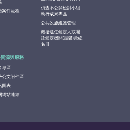
區
偵查不公開檢討小組
驗案件流程
執行成果專區
公共設施維護管理
概括選任鑑定人或囑
託鑑定機關(團體)彙總
名冊
路資源與服務
音專區
子公文附件區
訊圖表
關網站連結