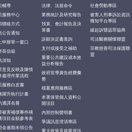
訟輔導
法律、法規命令
社會勞動專區
民服務中心
業務統計及研究報告
被害人刑事訴訟資訊
獲知平台專區
項聯絡方式
預算、會計報告及決
算書
緩起訴暨認罪協商
結公告通知
訴願決定書查詢
司法醫療關懷聯盟
上申辦單一窗口
支付或接受之補助
宗教慈善司法保護聯
察長信箱
盟
重要公共建設成本效
訊須知
益分析報告
眾意見反映及陳情
政府宣導廣告經費彙
件處理作業流程
整
民服務白皮書
檔案應用服務區
務躍升執行計畫
本署保管個人資料公
約通譯名冊
開項目
罪被害補償事件殯
內部控制聲明書
費項目金額參考表
爭議訊息澄清專區
證金逾期未領公告
重大政策及就業資訊