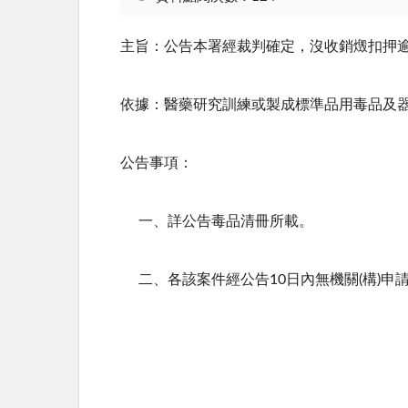
主旨：公告本署經裁判確定，沒收銷燬扣押
依據：醫藥研究訓練或製成標準品用毒品及
公告事項：
一、詳公告毒品清冊所載。
二、各該案件經公告
10
日內無機關
(
構
)
申