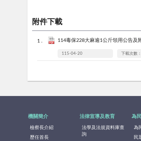
附件下載
114毒保228大麻逾1公斤領用公告及附件
115-04-20
下載次數：
機關簡介
法律宣導及教育
為
檢察長介紹
法學及法規資料庫查
為
詢
歷任首長
民