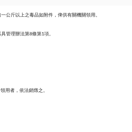
逾一公斤以上之毒品如附件，俾供有關機關領用。
器具管理辦法第
8
條第
1
項。
請領用者，依法銷燬之。