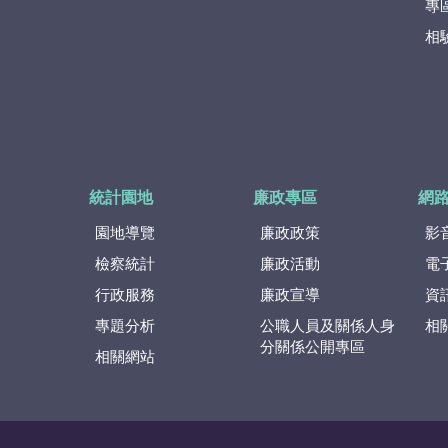
專
相
統計園地
廉政專區
網
園地導覽
廉政政策
影
檢察統計
廉政活動
電
行政服務
廉政宣導
資
專題分析
公職人員及關係人身
相
分關係公開專區
相關網站