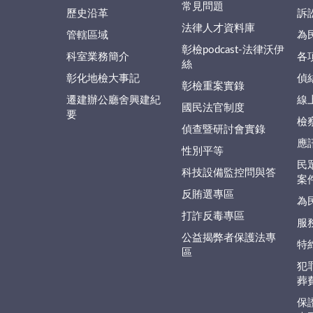
常見問題
歷史沿革
訴
法律人才資料庫
管轄區域
為
彰檢podcast-法律沃伊
科室業務簡介
各
絲
彰化地檢大事記
偵
彰檢重案實錄
遷建辦公廳舍興建紀
線
國民法官制度
要
檢
偵查暨研討會實錄
應
性別平等
民
科技設備監控問與答
案
反賄選專區
為
打詐反毒專區
服
公益揭弊者保護法專
特
區
犯
葬
保