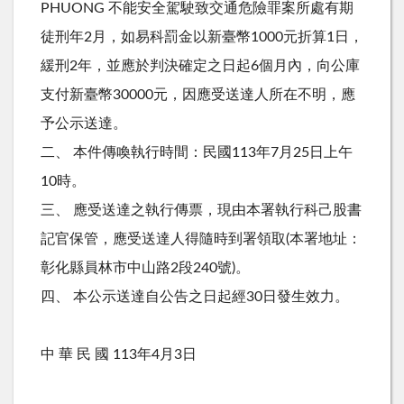
PHUONG 不能安全駕駛致交通危險罪案所處有期
徒刑年2月，如易科罰金以新臺幣1000元折算1日，
緩刑2年，並應於判決確定之日起6個月內，向公庫
支付新臺幣30000元，因應受送達人所在不明，應
予公示送達。
二、 本件傳喚執行時間：民國113年7月25日上午
10時。
三、 應受送達之執行傳票，現由本署執行科己股書
記官保管，應受送達人得隨時到署領取(本署地址：
彰化縣員林市中山路2段240號)。
四、 本公示送達自公告之日起經30日發生效力。
中 華 民 國 113年4月3日