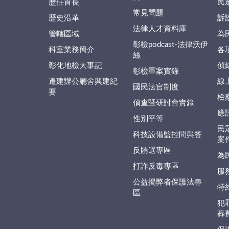
歷任首長
民
常見問題
歷史沿革
訴
法律人才資料庫
管轄區域
為
彰檢podcast-法律沃伊
科室業務簡介
各
絲
彰化地檢大事記
偵
彰檢重案實錄
遷建辦公廳舍興建紀
線
國民法官制度
要
檢
偵查暨研討會實錄
應
性別平等
民
科技設備監控問與答
案
反賄選專區
為
打詐反毒專區
服
公益揭弊者保護法專
特
區
犯
葬