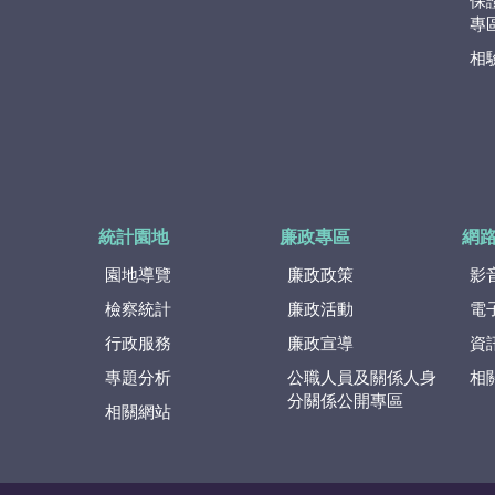
保
專
相
統計園地
廉政專區
網
園地導覽
廉政政策
影
檢察統計
廉政活動
電
行政服務
廉政宣導
資
專題分析
公職人員及關係人身
相
分關係公開專區
相關網站