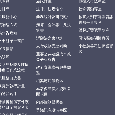
眾導覽
施政計畫
修復式司法專區
訟輔導
法律、法規命令
社會勞動專區
民服務中心
業務統計及研究報告
被害人刑事訴訟資訊
獲知平台專區
項聯絡方式
預算、會計報告及決
算書
緩起訴暨認罪協商
結公告通知
訴願決定書查詢
司法醫療關懷聯盟
上申辦單一窗口
支付或接受之補助
宗教慈善司法保護聯
察長信箱
盟
重要公共建設成本效
訊須知
益分析報告
眾意見反映及陳情
政府宣導廣告經費彙
件處理作業流程
整
民服務白皮書
檔案應用服務區
務躍升執行計畫
本署保管個人資料公
約通譯名冊
開項目
罪被害補償事件殯
內部控制聲明書
費項目金額參考表
爭議訊息澄清專區