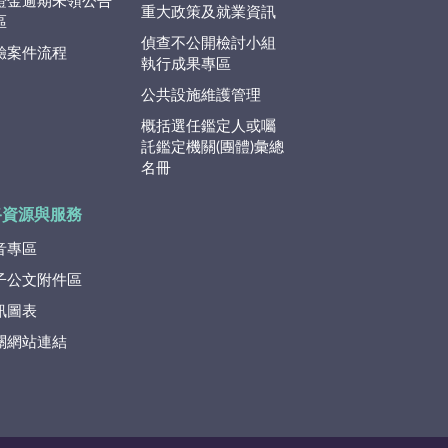
證金逾期未領公告
重大政策及就業資訊
區
偵查不公開檢討小組
驗案件流程
執行成果專區
公共設施維護管理
概括選任鑑定人或囑
託鑑定機關(團體)彙總
名冊
路資源與服務
音專區
子公文附件區
訊圖表
關網站連結