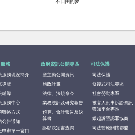
不自由的夢
民服務
政府資訊公開專區
司法保護
民服務現況簡介
應主動公開資訊
司法保護
眾導覽
施政計畫
修復式司法專區
訟輔導
法律、法規命令
社會勞動專區
民服務中心
業務統計及研究報告
被害人刑事訴訟資訊
獲知平台專區
項聯絡方式
預算、會計報告及決
算書
緩起訴暨認罪協商
結公告通知
訴願決定書查詢
司法醫療關懷聯盟
上申辦單一窗口