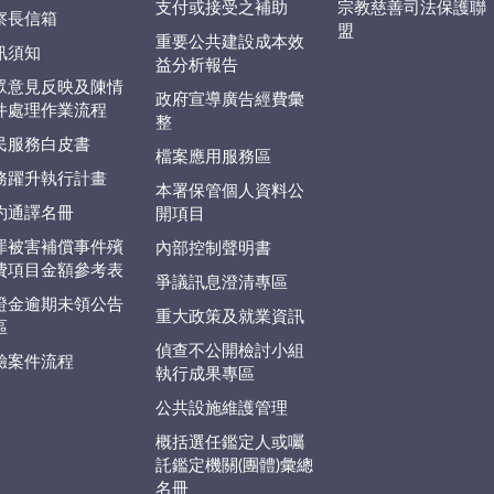
支付或接受之補助
宗教慈善司法保護聯
察長信箱
盟
重要公共建設成本效
訊須知
益分析報告
眾意見反映及陳情
政府宣導廣告經費彙
件處理作業流程
整
民服務白皮書
檔案應用服務區
務躍升執行計畫
本署保管個人資料公
約通譯名冊
開項目
罪被害補償事件殯
內部控制聲明書
費項目金額參考表
爭議訊息澄清專區
證金逾期未領公告
重大政策及就業資訊
區
偵查不公開檢討小組
驗案件流程
執行成果專區
公共設施維護管理
概括選任鑑定人或囑
託鑑定機關(團體)彙總
名冊