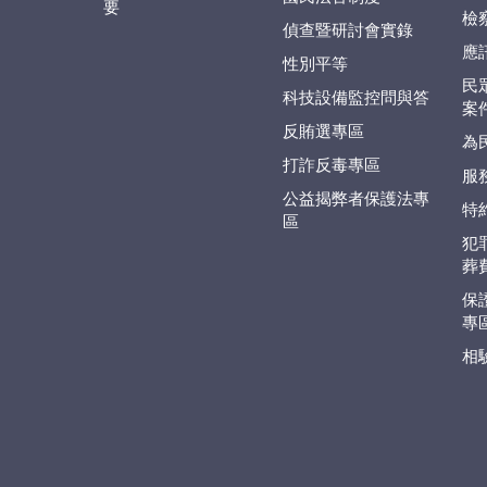
要
檢
偵查暨研討會實錄
應
性別平等
民
科技設備監控問與答
案
反賄選專區
為
打詐反毒專區
服
公益揭弊者保護法專
特
區
犯
葬
保
專
相