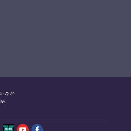
-7274
65