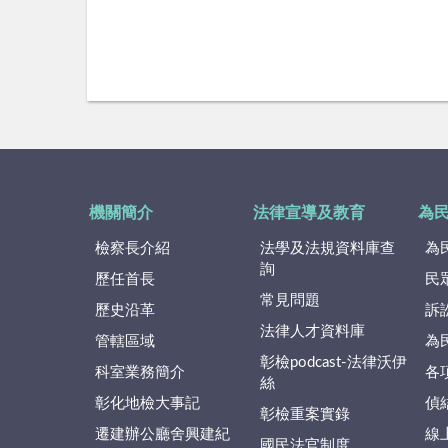
機關簡介
法律宣導及教育
為
檢察長介紹
法學及法規資料庫查
為
詢
歷任首長
民
常見問題
歷史沿革
訴
法律人才資料庫
管轄區域
為
彰檢podcast-法律沃伊
科室業務簡介
各
絲
彰化地檢大事記
偵
彰檢重案實錄
遷建辦公廳舍興建紀
線
國民法官制度