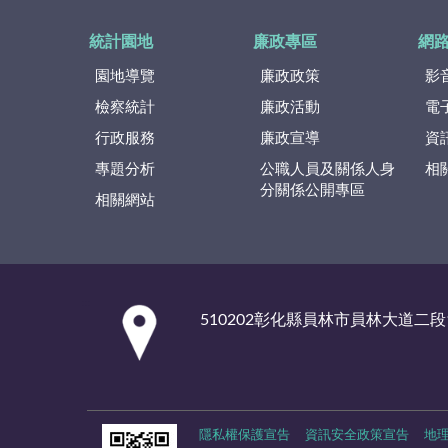
統計園地
廉政專區
網
園地導覽
廉政政策
影
檢察統計
廉政活動
電
行政服務
廉政宣導
資
專題分析
公職人員及關係人身
相
分關係公開專區
相關網站
:::
510202彰化縣員林市員林大道二段
隱私權保護宣告
資訊安全政策宣告
地