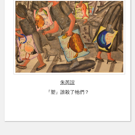
朱芮誼
『塑』誰殺了牠們？