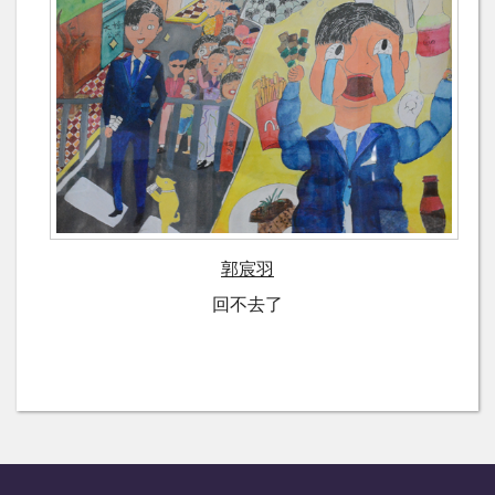
郭宸羽
回不去了