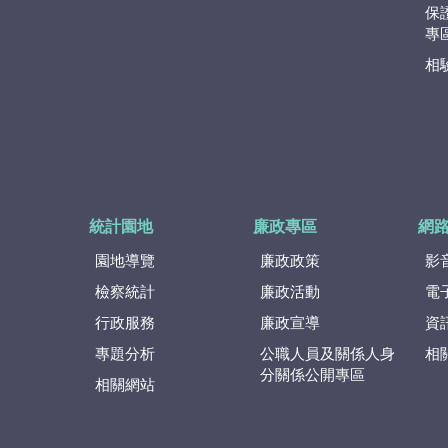
保
專
相
統計園地
廉政專區
網
園地導覽
廉政政策
影
檢察統計
廉政活動
電
行政服務
廉政宣導
資
專題分析
公職人員及關係人身
相
分關係公開專區
相關網站