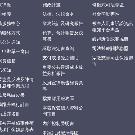
眾導覽
施政計畫
修復式司法專區
訟輔導
法律、法規命令
社會勞動專區
民服務中心
業務統計及研究報告
被害人刑事訴訟資訊
獲知平台專區
項聯絡方式
預算、會計報告及決
算書
緩起訴暨認罪協商
結公告通知
訴願決定書查詢
司法醫療關懷聯盟
上申辦單一窗口
支付或接受之補助
宗教慈善司法保護聯
察長信箱
盟
重要公共建設成本效
訊須知
益分析報告
眾意見反映及陳情
政府宣導廣告經費彙
件處理作業流程
整
民服務白皮書
檔案應用服務區
務躍升執行計畫
本署保管個人資料公
約通譯名冊
開項目
罪被害補償事件殯
內部控制聲明書
費項目金額參考表
爭議訊息澄清專區