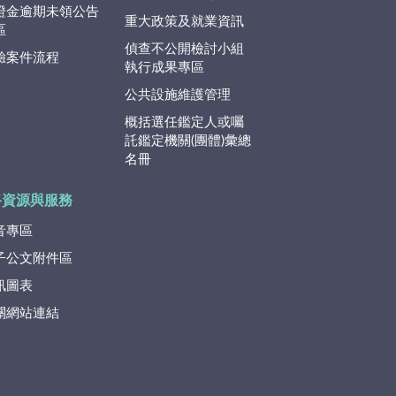
證金逾期未領公告
重大政策及就業資訊
區
偵查不公開檢討小組
驗案件流程
執行成果專區
公共設施維護管理
概括選任鑑定人或囑
託鑑定機關(團體)彙總
名冊
路資源與服務
音專區
子公文附件區
訊圖表
關網站連結