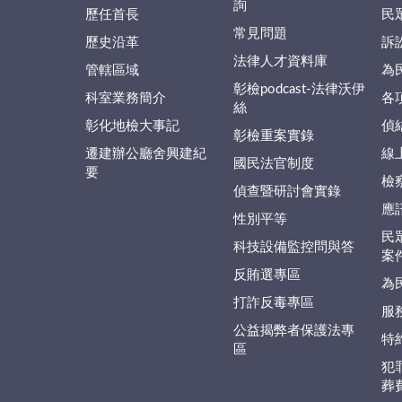
詢
歷任首長
民
常見問題
歷史沿革
訴
法律人才資料庫
管轄區域
為
彰檢podcast-法律沃伊
科室業務簡介
各
絲
彰化地檢大事記
偵
彰檢重案實錄
遷建辦公廳舍興建紀
線
國民法官制度
要
檢
偵查暨研討會實錄
應
性別平等
民
科技設備監控問與答
案
反賄選專區
為
打詐反毒專區
服
公益揭弊者保護法專
特
區
犯
葬