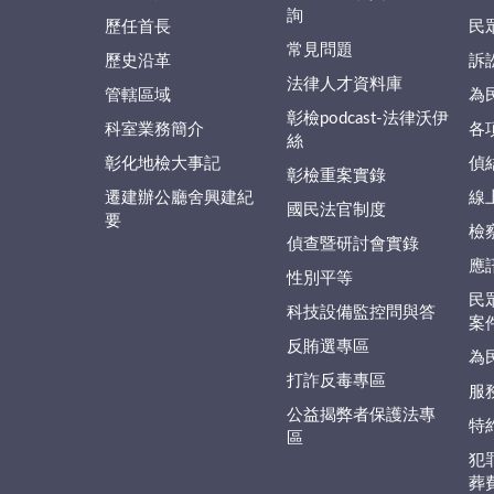
詢
歷任首長
民
常見問題
歷史沿革
訴
法律人才資料庫
管轄區域
為
彰檢podcast-法律沃伊
科室業務簡介
各
絲
彰化地檢大事記
偵
彰檢重案實錄
遷建辦公廳舍興建紀
線
國民法官制度
要
檢
偵查暨研討會實錄
應
性別平等
民
科技設備監控問與答
案
反賄選專區
為
打詐反毒專區
服
公益揭弊者保護法專
特
區
犯
葬