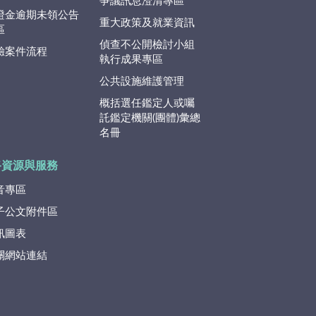
爭議訊息澄清專區
證金逾期未領公告
重大政策及就業資訊
區
偵查不公開檢討小組
驗案件流程
執行成果專區
公共設施維護管理
概括選任鑑定人或囑
託鑑定機關(團體)彙總
名冊
路資源與服務
音專區
子公文附件區
訊圖表
關網站連結