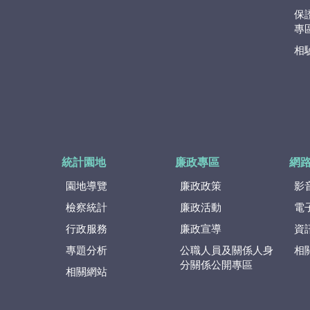
保
專
相
統計園地
廉政專區
網
園地導覽
廉政政策
影
檢察統計
廉政活動
電
行政服務
廉政宣導
資
專題分析
公職人員及關係人身
相
分關係公開專區
相關網站