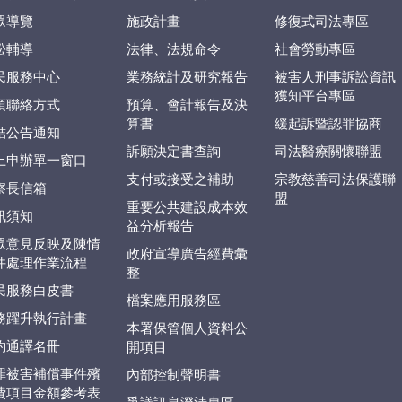
眾導覽
施政計畫
修復式司法專區
訟輔導
法律、法規命令
社會勞動專區
民服務中心
業務統計及研究報告
被害人刑事訴訟資訊
獲知平台專區
項聯絡方式
預算、會計報告及決
算書
緩起訴暨認罪協商
結公告通知
訴願決定書查詢
司法醫療關懷聯盟
上申辦單一窗口
支付或接受之補助
宗教慈善司法保護聯
察長信箱
盟
重要公共建設成本效
訊須知
益分析報告
眾意見反映及陳情
政府宣導廣告經費彙
件處理作業流程
整
民服務白皮書
檔案應用服務區
務躍升執行計畫
本署保管個人資料公
約通譯名冊
開項目
罪被害補償事件殯
內部控制聲明書
費項目金額參考表