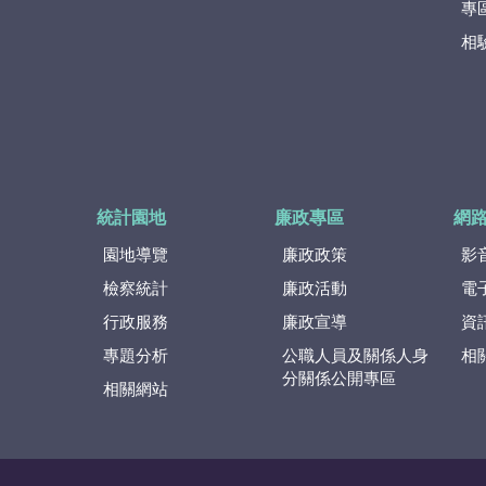
專
相
統計園地
廉政專區
網
園地導覽
廉政政策
影
檢察統計
廉政活動
電
行政服務
廉政宣導
資
專題分析
公職人員及關係人身
相
分關係公開專區
相關網站