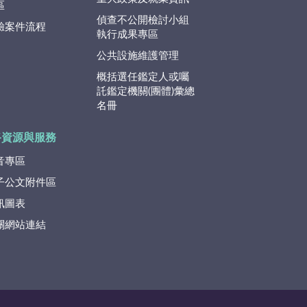
區
偵查不公開檢討小組
驗案件流程
執行成果專區
公共設施維護管理
概括選任鑑定人或囑
託鑑定機關(團體)彙總
名冊
路資源與服務
音專區
子公文附件區
訊圖表
關網站連結