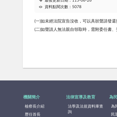
最後更新日期：115-06-26
資料點閱次數：5078
(一)如未經法院宣告沒收，可以具狀聲請發
(二)如聲請人無法親自領取時，需附委任書
機關簡介
法律宣導及教育
為
檢察長介紹
法學及法規資料庫查
為
詢
歷任首長
民