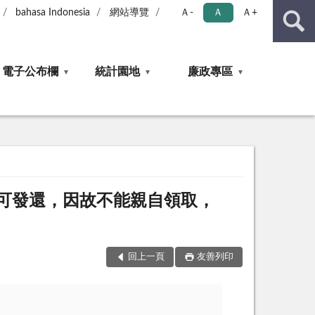
bahasa Indonesia
網站導覽
Ａ-
Ａ
Ａ+
電子公布欄
統計園地
廉政專區
可發還，因故不能親自領取，
回上一頁
友善列印