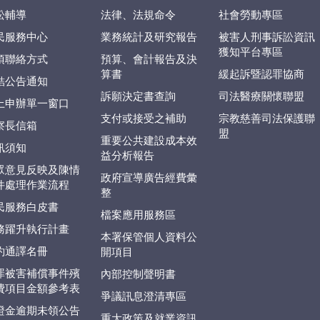
訟輔導
法律、法規命令
社會勞動專區
民服務中心
業務統計及研究報告
被害人刑事訴訟資訊
獲知平台專區
項聯絡方式
預算、會計報告及決
算書
緩起訴暨認罪協商
結公告通知
訴願決定書查詢
司法醫療關懷聯盟
上申辦單一窗口
支付或接受之補助
宗教慈善司法保護聯
察長信箱
盟
重要公共建設成本效
訊須知
益分析報告
眾意見反映及陳情
政府宣導廣告經費彙
件處理作業流程
整
民服務白皮書
檔案應用服務區
務躍升執行計畫
本署保管個人資料公
約通譯名冊
開項目
罪被害補償事件殯
內部控制聲明書
費項目金額參考表
爭議訊息澄清專區
證金逾期未領公告
重大政策及就業資訊