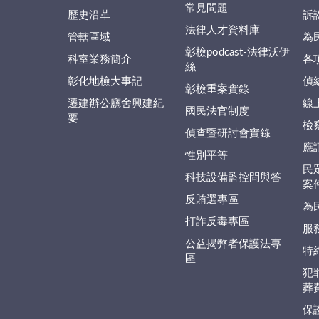
常見問題
歷史沿革
訴
法律人才資料庫
管轄區域
為
彰檢podcast-法律沃伊
科室業務簡介
各
絲
彰化地檢大事記
偵
彰檢重案實錄
遷建辦公廳舍興建紀
線
國民法官制度
要
檢
偵查暨研討會實錄
應
性別平等
民
科技設備監控問與答
案
反賄選專區
為
打詐反毒專區
服
公益揭弊者保護法專
特
區
犯
葬
保