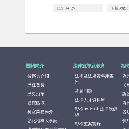
111-04-29
下載次數：
機關簡介
法律宣導及教育
為
檢察長介紹
法學及法規資料庫查
為
詢
歷任首長
民
常見問題
歷史沿革
訴
法律人才資料庫
管轄區域
為
彰檢podcast-法律沃伊
科室業務簡介
各
絲
彰化地檢大事記
偵
彰檢重案實錄