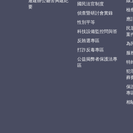
遷建辦公廳舍興建紀
線
國民法官制度
要
檢
偵查暨研討會實錄
應
性別平等
民
科技設備監控問與答
案
反賄選專區
為
打詐反毒專區
服
公益揭弊者保護法專
特
區
犯
葬
保
專
相