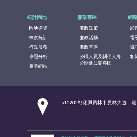
統計園地
廉政專區
網
園地導覽
廉政政策
影
檢察統計
廉政活動
電
行政服務
廉政宣導
資
專題分析
公職人員及關係人身
相
分關係公開專區
相關網站
:::
510202彰化縣員林市員林大道二段