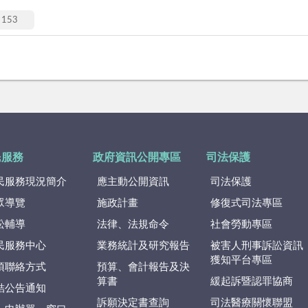
153
民服務
政府資訊公開專區
司法保護
民服務現況簡介
應主動公開資訊
司法保護
眾導覽
施政計畫
修復式司法專區
訟輔導
法律、法規命令
社會勞動專區
民服務中心
業務統計及研究報告
被害人刑事訴訟資訊
獲知平台專區
項聯絡方式
預算、會計報告及決
算書
緩起訴暨認罪協商
結公告通知
訴願決定書查詢
司法醫療關懷聯盟