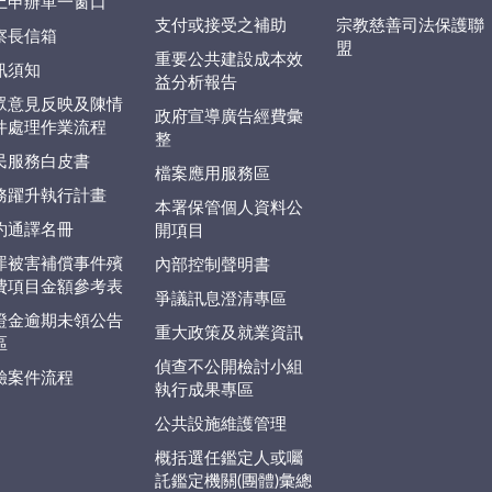
上申辦單一窗口
支付或接受之補助
宗教慈善司法保護聯
察長信箱
盟
重要公共建設成本效
訊須知
益分析報告
眾意見反映及陳情
政府宣導廣告經費彙
件處理作業流程
整
民服務白皮書
檔案應用服務區
務躍升執行計畫
本署保管個人資料公
約通譯名冊
開項目
罪被害補償事件殯
內部控制聲明書
費項目金額參考表
爭議訊息澄清專區
證金逾期未領公告
重大政策及就業資訊
區
偵查不公開檢討小組
驗案件流程
執行成果專區
公共設施維護管理
概括選任鑑定人或囑
託鑑定機關(團體)彙總