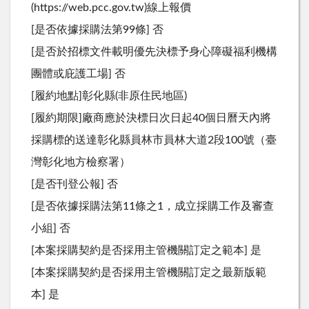
(https://web.pcc.gov.tw)線上報價
[是否依據採購法第99條] 否
[是否於招標文件載明優先決標予身心障礙福利機構
團體或庇護工場] 否
[履約地點]彰化縣(非原住民地區)
[履約期限]廠商應於決標日次日起40個日曆天內將
採購標的送達彰化縣員林市員林大道2段100號（臺
灣彰化地方檢察署）
[是否刊登公報] 否
[是否依據採購法第11條之1，成立採購工作及審查
小組] 否
[本案採購契約是否採用主管機關訂定之範本] 是
[本案採購契約是否採用主管機關訂定之最新版範
本] 是