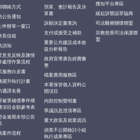
獲知平台專區
項聯絡方式
預算、會計報告及決
算書
緩起訴暨認罪協商
結公告通知
訴願決定書查詢
司法醫療關懷聯盟
上申辦單一窗口
支付或接受之補助
宗教慈善司法保護聯
察長信箱
盟
重要公共建設成本效
訊須知
益分析報告
眾意見反映及陳情
政府宣導廣告經費彙
件處理作業流程
整
民服務白皮書
檔案應用服務區
務躍升執行計畫
本署保管個人資料公
約通譯名冊
開項目
罪被害補償事件殯
內部控制聲明書
費項目金額參考表
爭議訊息澄清專區
證金逾期未領公告
重大政策及就業資訊
區
偵查不公開檢討小組
驗案件流程
執行成果專區