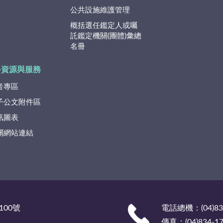
公共設施維護管理
概括選任鑑定人或囑
託鑑定機關(團體)彙總
名冊
路資源與服務
音專區
子公文附件區
訊圖表
關網站連結
100號
電話總機：(04)835
傳真：(04)834-17