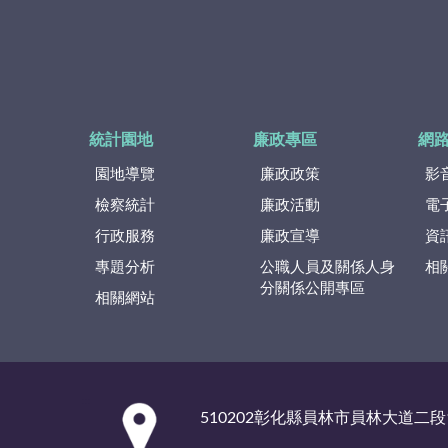
統計園地
廉政專區
網
園地導覽
廉政政策
影
檢察統計
廉政活動
電
行政服務
廉政宣導
資
專題分析
公職人員及關係人身
相
分關係公開專區
相關網站
:::
510202彰化縣員林市員林大道二段