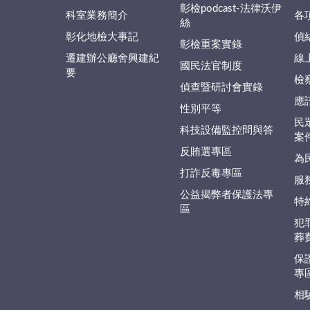
彰檢podcast-法律沃伊
科室業務簡介
各
絲
彰化地檢大事記
偵
彰檢重案實錄
遷建辦公廳舍興建紀
線
國民法官制度
要
檢
偵查暨研討會實錄
應
性別平等
民
科技設備監控問與答
案
反賄選專區
為
打詐反毒專區
服
公益揭弊者保護法專
特
區
犯
葬
保
專
相