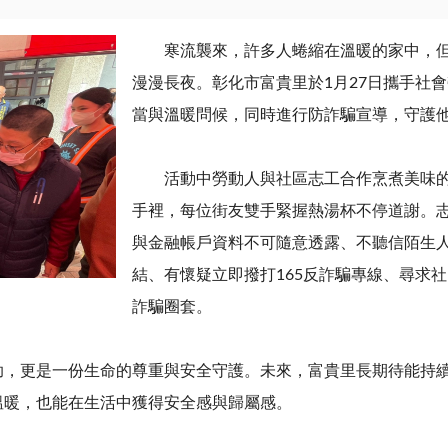
寒流襲來，許多人蜷縮在溫暖的家中，但
漫漫長夜。彰化市富貴里於
1
月
27
日攜手社會
當與溫暖問候，同時進行防詐騙宣導，守護
活動中勞動人與社區志工合作烹煮美味的
手裡，每位街友雙手緊握熱湯杯不停道謝。
與金融帳戶資料不可隨意透露、不聽信陌生
結、有懷疑立即撥打
165
反詐騙專線、尋求社
詐騙圈套。
更是一份生命的尊重與安全守護。未來，富貴里長期待能持續
溫暖，也能在生活中獲得安全感與歸屬感。