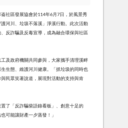
崙社區發展協會於
114
年
6
月
7
日，於風景秀
守護河川、垃圾不落溪」淨溪行動。此次活動
動、反詐騙及反毒宣導，成為融合環保與社區
工及政府機關共同參與，大家攜手清理溪畔
原生生態、維護河川健康。「抓垃圾的同時也
參與民眾笑著說道，展現對活動的支持與肯
置了「反詐騙柴語錄看板」、創意十足的
結也可能讓財產一夕蒸發！」