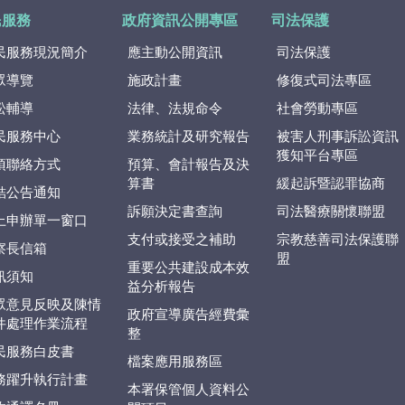
民服務
政府資訊公開專區
司法保護
民服務現況簡介
應主動公開資訊
司法保護
眾導覽
施政計畫
修復式司法專區
訟輔導
法律、法規命令
社會勞動專區
民服務中心
業務統計及研究報告
被害人刑事訴訟資訊
獲知平台專區
項聯絡方式
預算、會計報告及決
算書
緩起訴暨認罪協商
結公告通知
訴願決定書查詢
司法醫療關懷聯盟
上申辦單一窗口
支付或接受之補助
宗教慈善司法保護聯
察長信箱
盟
重要公共建設成本效
訊須知
益分析報告
眾意見反映及陳情
政府宣導廣告經費彙
件處理作業流程
整
民服務白皮書
檔案應用服務區
務躍升執行計畫
本署保管個人資料公