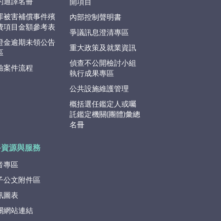
約通譯名冊
開項目
罪被害補償事件殯
內部控制聲明書
費項目金額參考表
爭議訊息澄清專區
證金逾期未領公告
重大政策及就業資訊
區
偵查不公開檢討小組
驗案件流程
執行成果專區
公共設施維護管理
概括選任鑑定人或囑
託鑑定機關(團體)彙總
名冊
路資源與服務
音專區
子公文附件區
訊圖表
關網站連結