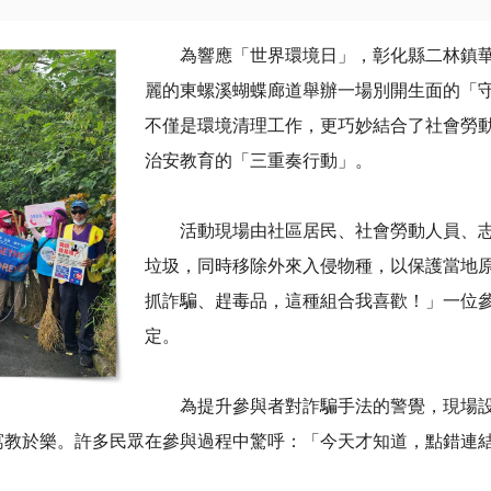
為響應「世界環境日」，彰化縣二林鎮華
麗的東螺溪蝴蝶廊道舉辦一場別開生面的「
不僅是環境清理工作，更巧妙結合了社會勞
治安教育的「三重奏行動」。
活動現場由社區居民、社會勞動人員、志
垃圾，同時移除外來入侵物種，以保護當地
抓詐騙、趕毒品，這種組合我喜歡！」一位
定。
為提升參與者對詐騙手法的警覺，現場設
寓教於樂。許多民眾在參與過程中驚呼：「今天才知道，點錯連