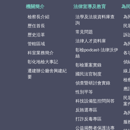
機關簡介
法律宣導及教育
為
檢察長介紹
法學及法規資料庫查
為
詢
歷任首長
民
常見問題
歷史沿革
訴
法律人才資料庫
管轄區域
為
彰檢podcast-法律沃伊
科室業務簡介
各
絲
彰化地檢大事記
偵
彰檢重案實錄
遷建辦公廳舍興建紀
線
國民法官制度
要
檢
偵查暨研討會實錄
應
性別平等
民
科技設備監控問與答
案
反賄選專區
為
打詐反毒專區
服
公益揭弊者保護法專