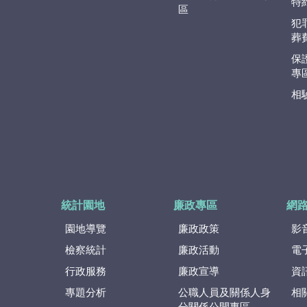
特
區
犯
葬
保
專
相
統計園地
廉政專區
網
園地導覽
廉政政策
影
檢察統計
廉政活動
電
行政服務
廉政宣導
資
專題分析
公職人員及關係人身
相