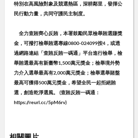
特別在高風險對象及競選熱區，深耕鄰里，發揮公
民行動力量，共同守護民主制度。
全力查賄齊心反賄，本署鼓勵民眾檢舉賄選賺獎
金，可撥打檢舉賄選專線
0800-024099
按
4
，或透
過網路連結「查賄反賄一碼通」平台進行檢舉，檢
舉賄選最高有新臺幣
1,500
萬元獎金；檢舉境外勢
力介入選舉最高有
2,000
萬元獎金；檢舉選舉賭盤
最高可獲得
500
萬元獎金，希望全民一起拒絕賄
選，創造乾淨選風。
(
查賄反賄一碼通：
https://reurl.cc/5pM6rv)
相關圖片