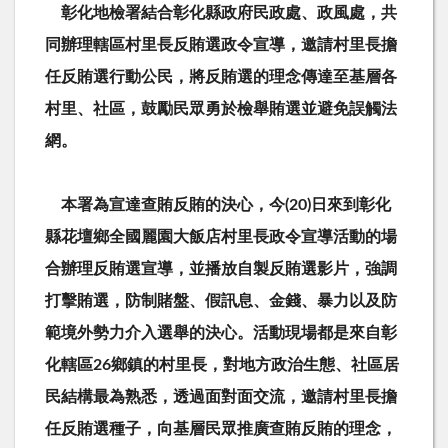
彰化地檢署結合彰化縣政府民政處、政風處，共
同辦理轄區村里長反賄選政令宣導，邀請村里長擔
任反賄選行動公民，將反賄選的理念傳達至基層各
村里、社區，鼓勵民眾勇於檢舉賄選並避免誤觸法
網。
本署為宣達查賄反賄的決心，今
(20)
日來到彰化
縣花壇鄉全國麗園大飯店村里長政令宣導活動的場
合辦理反賄選宣導，並播放自製反賄選影片，強調
打擊賄選，防制賭盤、假訊息、金錢、暴力以及防
範境外勢力介入選舉的決心。活動現場都是來自彰
化轄區
26
鄉鎮的村里長，對地方政治生態、社區居
民結構最為熟悉，透過面對面交流，邀請村里長擔
任反賄選種子，向基層民眾推廣查賄反賄的理念，