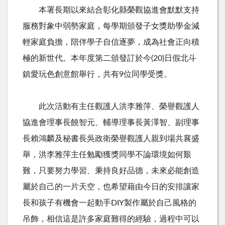
本署長期以來結合彰化縣榮觀協進會默默支持
服務對象中弱勢家庭，每學期頒發子女獎助學金減
輕家庭負擔，陪伴學子自信逐夢，成為社會正向積
極的新世代。本年度第二頒發訂於今(20)日假北斗
鎮愛玩色創意館舉行，共有
9
位同學受獎。
此次活動有主任觀護人洪李雅萍、榮譽觀護人
協進會理事長饒智元、輔導理事長黃澤智、副理事
長賴鴻麟及秘書長吳政衛榮譽觀護人親到場共襄盛
舉，洪李雅萍主任勉勵獲獎同學不論環境如何艱
難，只要努力學習、秉持良好品德，未來必能創造
屬於自己的一片天空，也希望藉由今日的安排讓家
長和孩子有機會一起動手DIY製作屬於自己風格的
吊飾，相信這是許多家庭難得的經驗，過程中可以