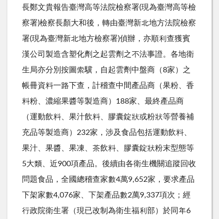
長鄭文貴報告臺灣高等法院檢察署(現為臺灣高等檢
察署)檢察長顏大和後，轉由臺灣新北地方法院檢察
署(現為臺灣新北地方檢察署)偵辦，亦順利查獲賓
漢公司製造含塑化劑之起雲劑之不法事證。各地衛
生局亦分別按圖索驥，自起雲劑中盤商（8家）之
帳冊資料一路下查，計稽查中間產品商（果粉、香
料粉、濃縮果醬等製造商）188家、最終產品商
（運動飲料、果汁飲料、膠囊錠狀或粉狀等營養補
充品等製造商）232家，涉及食品包括運動飲料、
果汁、果醬、果凍、茶飲料、膠囊錠狀粉末型態等
5大類、近900項產品。後續由各衛生機關追蹤回收
問題食品，全國總稽查家數4萬9,652家，要求產品
下架家數4,076家、下架產品數2萬9,337項次；經
行政院衛生署（現已改制為衛生福利部）於同年6