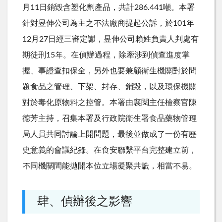
月11日銷毀含塑化劑產品，共計286.441噸。本署
針對昱伸公司為主之不法廠商提起公訴，於101年
12月27日經三審定讞，昱伸公司賴姓負責人判處有
期徒刑15年。在偵辦過程，除牽涉到偵查進度掌
握、事證查扣保全，另外也要兼顧衛生機關對於問
題食品之管理、下架、封存、銷毀，以及環保機關
對於毒化原物料之控管。本署由襄閱主任檢察官陳
德芳主持，召集本署及行政院衛生署食品藥物管理
局人員共同討論上開問題，最後並做成了一份有歷
史意義的會議紀錄。在食安聯繫平台完整建立前，
不同機關間能拋開本位立場凝聚共識，相當不易。
肆、偵辦後之影響