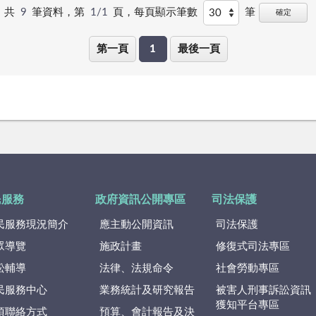
共
9
筆資料，第
1/1
頁，
每頁顯示筆數
筆
確定
第一頁
1
最後一頁
民服務
政府資訊公開專區
司法保護
民服務現況簡介
應主動公開資訊
司法保護
眾導覽
施政計畫
修復式司法專區
訟輔導
法律、法規命令
社會勞動專區
民服務中心
業務統計及研究報告
被害人刑事訴訟資訊
獲知平台專區
項聯絡方式
預算、會計報告及決