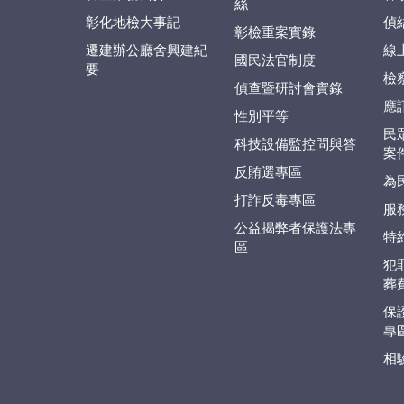
絲
彰化地檢大事記
偵
彰檢重案實錄
遷建辦公廳舍興建紀
線
國民法官制度
要
檢
偵查暨研討會實錄
應
性別平等
民
科技設備監控問與答
案
反賄選專區
為
打詐反毒專區
服
公益揭弊者保護法專
特
區
犯
葬
保
專
相