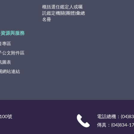
概括選任鑑定人或囑
託鑑定機關(團體)彙總
名冊
路資源與服務
音專區
子公文附件區
訊圖表
關網站連結
100號
電話總機：(04)835
傳真：(04)834-17