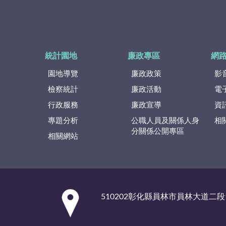
統計園地
廉政專區
網
園地導覽
廉政政策
影
檢察統計
廉政活動
電
行政服務
廉政宣導
資
專題分析
公職人員及關係人身
相
分關係公開專區
相關網站
:::
510202彰化縣員林市員林大道二段