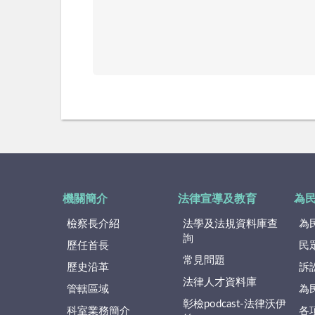
機關簡介
法律宣導及教育
為
檢察長介紹
法學及法規資料庫查
為
詢
歷任首長
民
常見問題
歷史沿革
訴
法律人才資料庫
管轄區域
為
彰檢podcast-法律沃伊
科室業務簡介
各