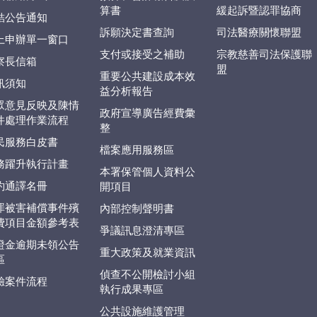
算書
緩起訴暨認罪協商
結公告通知
訴願決定書查詢
司法醫療關懷聯盟
上申辦單一窗口
支付或接受之補助
宗教慈善司法保護聯
察長信箱
盟
重要公共建設成本效
訊須知
益分析報告
眾意見反映及陳情
政府宣導廣告經費彙
件處理作業流程
整
民服務白皮書
檔案應用服務區
務躍升執行計畫
本署保管個人資料公
約通譯名冊
開項目
罪被害補償事件殯
內部控制聲明書
費項目金額參考表
爭議訊息澄清專區
證金逾期未領公告
重大政策及就業資訊
區
偵查不公開檢討小組
驗案件流程
執行成果專區
公共設施維護管理